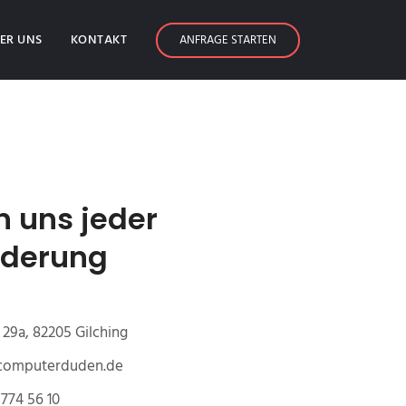
ER UNS
KONTAKT
ANFRAGE STARTEN
n uns jeder
rderung
29a, 82205 Gilching
@computerduden.de
774 56 10