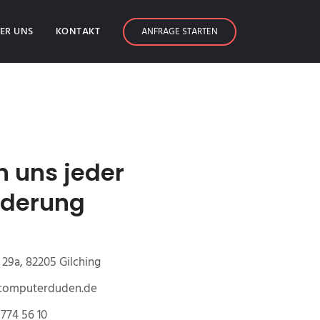
ER UNS
KONTAKT
ANFRAGE STARTEN
n uns jeder
rderung
29a, 82205 Gilching
@computerduden.de
774 56 10