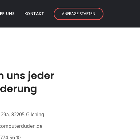
ER UNS
KONTAKT
ANFRAGE STARTEN
n uns jeder
rderung
29a, 82205 Gilching
@computerduden.de
774 56 10